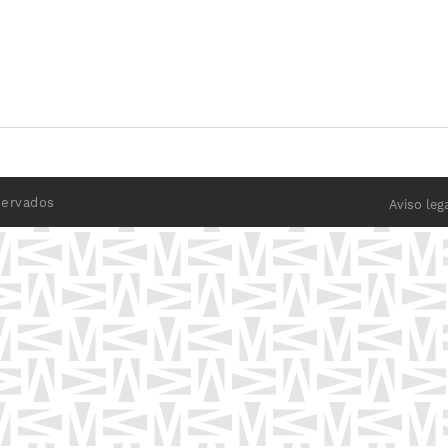
servados
Aviso leg