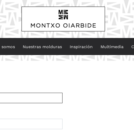
s somos
Nuestras molduras
Inspiración
Multimedia
C